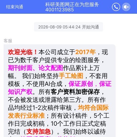
科研美图网正在为您服务
结束沟通
4001123985
2026-08-09 05:44:24 开始沟通
客服
欢迎光临！
本公司成立于
2017年
，现
已为数千客户提供专业的绘图服务，
期刊封面、论文配图
作品累计上万
幅。
我们始终坚持
手工绘图
，不套用
模板，不使用AI合成，
保证原创
，
保证
知识产权
。所有
客户资料加
密保存
，
不会被发送或泄露给第三方。所有作
品均经过1-2次稿件审核，
均符合国际
发表行业
标
准
；所有设计稿件，5个工
作日完成初稿，10个工作日正式定稿
完结（
支持加急
）。我们始终
以诚待